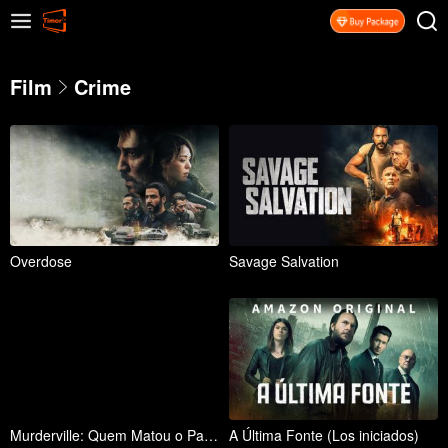
Film
Crime
Overdose
Savage Salvation
Murderville: Quem Matou o Papai Noel? (Who Killed Santa? A Murderville Murder Mystery)
A Última Fonte (Los iniciados)