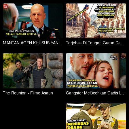
MANTAN AGEN KHUSUS YANG DITAKUTI PEMERINTAH ‼️ - Alur Cerita Film RED
Terjebak Di Tengah Gurun Dan Di Paksa Membuat Anak Oleh Wanita Misterius
The Reunion - Filme Asaun
Gangster Mel3cehkan Gadis Lugu, Tak Tahu Ayahnya Pembunuh Bayaran Paling Ditakuti - Alur Cerita Film