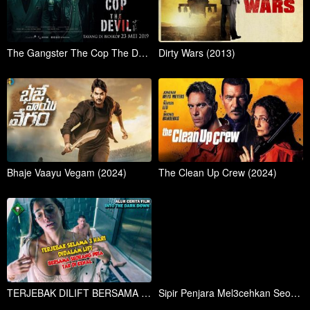
The Gangster The Cop The Devil (2019)
Dirty Wars (2013)
Bhaje Vaayu Vegam (2024)
The Clean Up Crew (2024)
TERJEBAK DILIFT BERSAMA OBSESI PRIA TAK DIKENAL ALUR CERITA FILM PSIKOPAT INTOTHEDARKDO
Sipir Penjara Mel3cehkan Seorang Wanita Tanpa Tau Suaminya Jenderal Pasukan Khusus Yang Dihormati