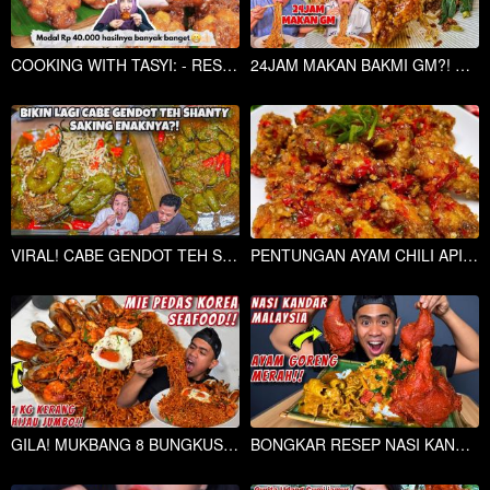
COOKING WITH TASYI: - RESEP PISANG GORENG MADU CRISPY MODAL RP. 40.000 HASIL BANYAK BANGET..
24JAM MAKAN BAKMI GM?! MENU BARUNYA ENAK BANGET!!! PEDES CHILI OIL EBI?!
VIRAL! CABE GENDOT TEH SHANTY ENAK PISAN GELO IYEU
PENTUNGAN AYAM CHILI API,,NANGIS DAH !!
GILA! MUKBANG 8 BUNGKUS MIE PEDAS KOREA + SEAFOOD BUMBU GOCHUJANG!!
BONGKAR RESEP NASI KANDAR DAN AYAM GORENG MERAH MALAYSIA!!