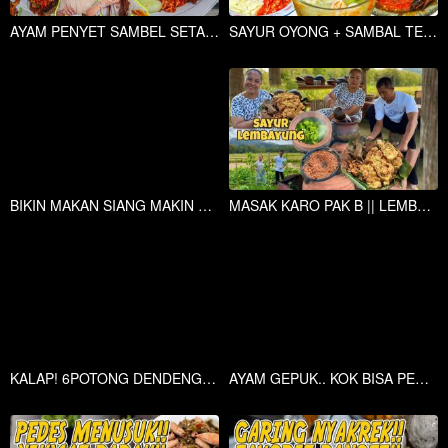
AYAM PENYET SAMBEL SETAN ,SAMBEL SEPUASNYA?
SAYUR OYONG + SAMBAL TERASI INI BIKIN OMAY KALAP MAKAN!!
BIKIN MAKAN SIANG MAKIN NAMPOL!! MASAK CUMI BENDOT!!
MASAK KARO PAK B || LEMBAYUNG KACANG PANJANG
KALAP! 6POTONG DENDENG DALAM SATU PIRING TUMPAH SAMBEL DAN MINYAK MINYAKNYA!
AYAM GEPUK.. KOK BISA PEDESNYA KAYA GINI?!