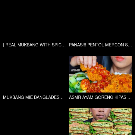
| REAL MUKBANG WITH SPICY BLACK BEAN NOODELS & PIRO ACHAR |
PANAS!!! PENTOL MERCON SIRAM SAMBEL GOANG SETAN?!
MUKBANG MIE BANGLADESH SIRAM 1 BOTOL SAOS SAMYANG TERPEDAS BANJIR TELOR MELIMPAH
ASMR AYAM GORENG KIPAS ||ASMR EATING