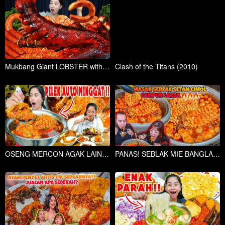
Mukbang Giant LOBSTER with Enoki Mushrooms & Kielbasa Sausages Seafood Boil Recipe Ssoyoung
Clash of the Titans (2010)
OSENG MERCON AGAK LAIN, CABE RAWITNYA BIKIN NANGIS!!
PANAS! SEBLAK MIE BANGLADESH SETAN PAKE WAGYU