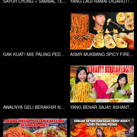
SAYUR OYONG + SAMBAL TERASI INI BIKIN OMAY KALAP MAKAN!!
YANG LAGI RAMAI DIGARUT!! MURAH NAMPOL!! AYAM ARJUNA!!
GAK KUAT! MIE PALING PEDAS YANG PERNAH GUE MAKAN!! LAMBUNG GUE SAMPE KENCENG !!
ASMR MUKBANG SPICY FIRE NOODLES & KIMBAP & DUMPLINGS & SAUSAGE
AWALNYA GELI BERAKHIR NAGIH!! NIKMATNYA USUS KRISPI BUATAN ISTRI ADLY FAIRUZ!!
YANG BENAR SAJA!! ASHANTY JUALANN MIE GORENG 20 RIBU DOANG!!