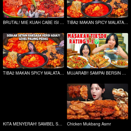
BRUTAL! MIE KUAH CABE ISI UDANG KAKI LIMA SINGAPORE
TIBA2 MAKAN SPICY MALATANG DI SINGAPORE?! PRASMANAN BEBAS AMBIL SEPUASNYA!
TIBA2 MAKAN SPICY MALATANG DI SINGAPORE?! PRASMANAN BEBAS AMBIL SEPUASNYA!
MUJARAB!! SAMPAI BERSIN GARA - GARA TONGKOL PEDAS!!
KITA MENYERAH! SAMBEL SETAN MADURA PALING PEDAS DAN MEMATIKAN DI JAKSEL
Chicken Mukbang Asmr