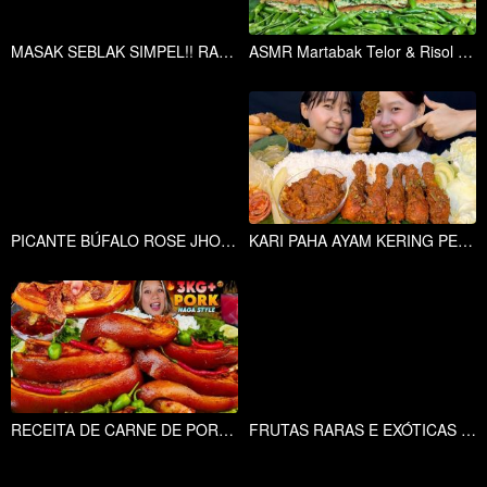
MASAK SEBLAK SIMPEL!! RASA NAMPOL!!
ASMR Martabak Telor & Risol Pedas Tabur Cabai Rawit
PICANTE BÚFALO ROSE JHOL MOMO MUKBANG
KARI PAHA AYAM KERING PEDAS, MIMI SHINJU DENGAN NASI MUKBANG |
RECEITA DE CARNE DE PORCO AO ESTILO NAGA DE 3 KG + MUKBANG ||
FRUTAS RARAS E EXÓTICAS MUKBANG