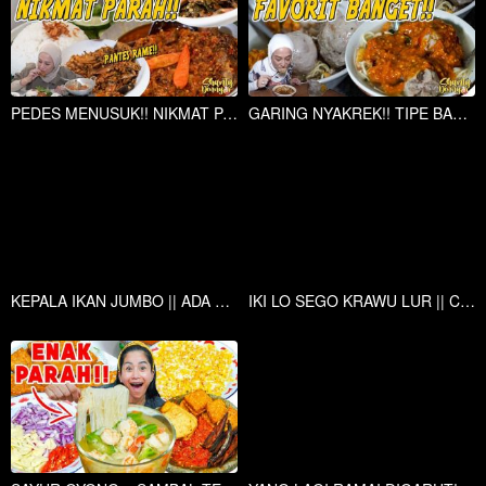
PEDES MENUSUK!! NIKMAT PARAH!! BOLOSEGO!!
GARING NYAKREK!! TIPE BAKSO FAVORIT!! BAKSO JAWI BU MIYAR!!
KEPALA IKAN JUMBO || ADA YANG TAU INI IKAN APA ?
IKI LO SEGO KRAWU LUR || CARA MEMBUAT NASI KRAWU