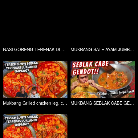
NASI GORENG TERENAK DI JAKARTA? LANGGANAN CRAZY RICH PIK!
MUKBANG SATE AYAM JUMBO XXL + INDOMIE AYAM GEPREK 100 CABE PEDAS
Mukbang Grilled chicken leg, carbonara spicy chicken stir-fried noodles
MUKBANG SEBLAK CABE GENDOT ALA ANAK KOSAN!!