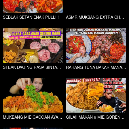
SEBLAK SETAN ENAK PULL!!!
ASMR MUKBANG EXTRA CHEESE BURGER & FRENCH FRIES & CHICKEN NUGGETS & ONION RINGS & FRIED SHRIMPS
STEAK DAGING RASA BINTANG LIMA ENAK PULL
RAHANG TUNA BAKAR MANADO PEREMIUM TERSEMBUNYI DI PERUMAHAN MEWAH JAKSEL
MUKBANG MIE GACOAN AYAM GEPREK SAMBAL IJO YANG LAGI VIRAL
GILA!! MAKAN 6 MIE GORENG + 1/2 KG CHICKEN KARAGE + 2 TELUR TERCEPAT!!!