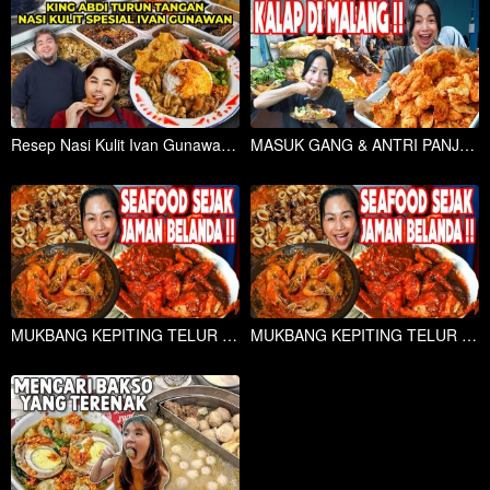
Resep Nasi Kulit Ivan Gunawan Murni dari King Abdi
MASUK GANG & ANTRI PANJANG DEMI SARAPAN TERNIKMAT & TERMURAH DI MALANG!!
MUKBANG KEPITING TELUR SEJAK ZAMAN BELANDA, PERUT AUTO BAHAGIA!
MUKBANG KEPITING TELUR SEJAK ZAMAN BELANDA, PERUT AUTO BAHAGIA!