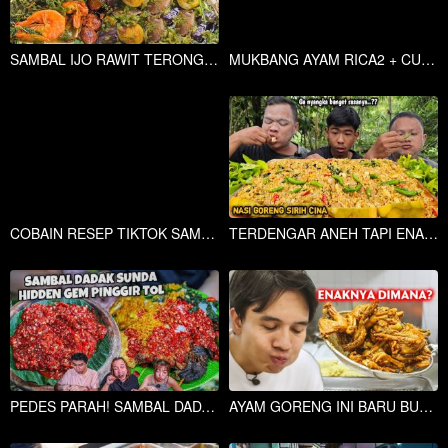
SAMBAL IJO RAWIT TERONG TELUR IKAN ASIN + GULAI PAKIS UDANG .LALAPAN DAUN PARE
MUKBANG AYAM RICA2 + CUMI BALADO + LALAPAN MENTAH + SAMBEL TERASI
COBAIN RESEP TIKTOK SAMBAL ULEK TELUR ASIN KEMANGI ,GENJER OSENG PEDAS TAHU
TERDENGAR ANEH TAPI ENAK ! MUKBANG NASI GORENG SIRIH CINA + KETEWEL, NIKMAT LUAR BIASA
PEDES PARAH! SAMBAL DADAK SUNDA HIDDEN GEM PINGGIR TOL
AYAM GORENG INI BARU BUKA DAN VIRAL DI BANDUNG,