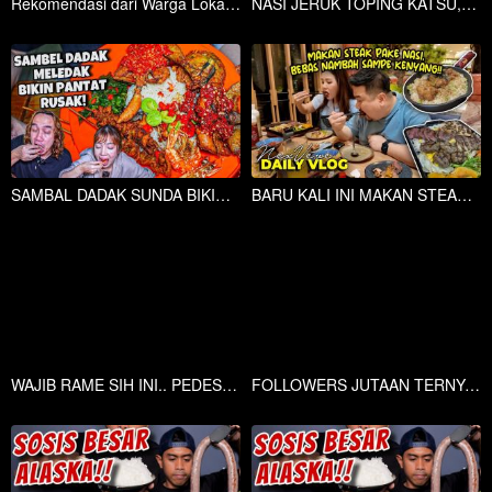
Rekomendasi dari Warga Lokal! Fried Chicken Pake Sambal Racikan Sendiri Bisa Ngabisin 50 Ekor Ayam!
NASI JERUK TOPING KATSU,JUALAN CUMA 2 JAM LUDES 150 PORSI !!!
SAMBAL DADAK SUNDA BIKIN KALAP MAKAN 10 LAUK
BARU KALI INI MAKAN STEAK BOLEH AMBIL NASI SEPUASNYA!!
WAJIB RAME SIH INI.. PEDESNYA GAK KALAH SAING DI BANDING TETANGGA!!
FOLLOWERS JUTAAN TERNYATA JAGO BGT MASAK!! SARAN GUE SIH ELU IKUT MASTERCHEF YA