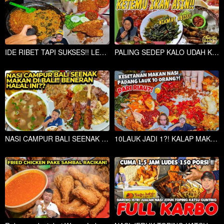
IDE RIBET TAPI SUKSES!! LELE TANPA DURI TULANG MURAH ENAK RAME MULU..
PALING SEDEP KALO UDAH KETEMU IKAN ASIN!! SAMBEL SETAN MBAK LENY!!
NASI CAMPUR BALI SEENAK MAKAN DI BALI!!
10LAUK JADI 1?! KALAP MAKAN NASI PADANG TAPI KOK DARI RIAU? KOKINYA PADANG ASLI. AYAM RENDANG JUARA