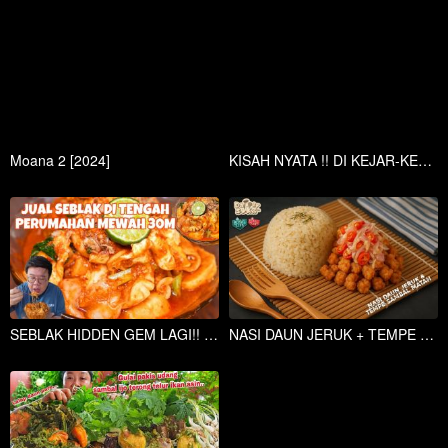
Moana 2 [2024]
KISAH NYATA !! DI KEJAR-KEJAR PASUKAN NAZI SAMPAI KE LIANG LAHAT
SEBLAK HIDDEN GEM LAGI!! BENERAN ENAK DAN MASUK2 KE DALAM GANG..
NASI DAUN JERUK + TEMPE SAMBAL MATAH | PEDAS GURIH NAMPOL | BIKIN NAMBAH NASI !