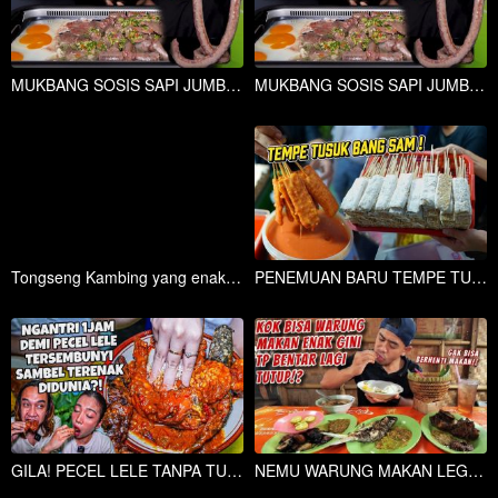
MUKBANG SOSIS SAPI JUMBO 1 METER PAKAI SAMBEL THAILAND!!
MUKBANG SOSIS SAPI JUMBO 1 METER PAKAI SAMBEL THAILAND!!
Tongseng Kambing yang enak, 1 Jam Langsung Ludes!
PENEMUAN BARU TEMPE TUSUK DAN DI CELUP CUMAN 2 DI DUNIA!
GILA! PECEL LELE TANPA TULANG TUMBAH SAMBEL SETAN LVL 50?! TERENAK DIDUNIA!!!
NEMU WARUNG MAKAN LEGENDARIS DI SERANG BANTEN! TP SAYANG BENTAR LAGI TUTUP.