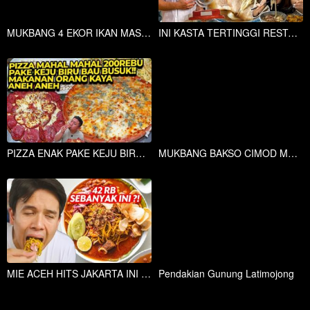
MUKBANG 4 EKOR IKAN MAS GORENG KERING, PASANGANYA SAMBEL KENCUR beeehhhh josss
INI KASTA TERTINGGI RESTO MASTERCHEF!! ENAKNYA BEDA KELAS...
PIZZA ENAK PAKE KEJU BIRU BAU BUSUK!! MAKANAN ORANG KAYA ANEH ANEH
MUKBANG BAKSO CIMOD MAUDY MOZZARELLA KEJU MELIMPAH + CEKER MERCON TANPA TULANG
MIE ACEH HITS JAKARTA INI LAYAK DAPET RATING TINGGI ?! BENERAN ENAK KAH ?
Pendakian Gunung Latimojong