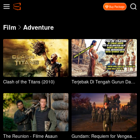
Film
Adventure
Clash of the Titans (2010)
Terjebak Di Tengah Gurun Dan Di Paksa Membuat Anak Oleh Wanita Misterius
The Reunion - Filme Asaun
Gundam: Requiem for Vengeance - Season 1