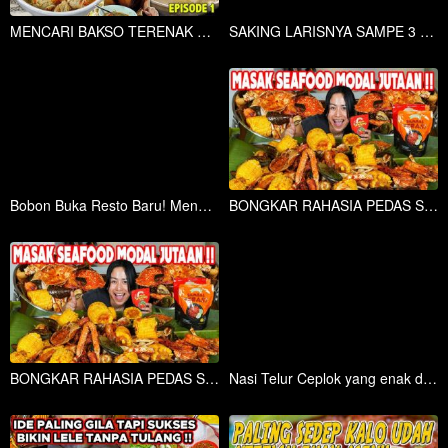
MENCARI BAKSO TERENAK DI JAKARTA, PART 1 BAKSO JAWIR
SAKING LARISNYA SAMPE 3 GEROBAK! NASI GORENG TERENAK DI JAWA!!
Bobon Buka Resto Baru! Menu Andalan Ayam Serundeng, Resep Turun Temurun dari Keluarga!
BONGKAR RAHASIA PEDAS SEAFOOD TEMPONG JUMBO!!
BONGKAR RAHASIA PEDAS SEAFOOD TEMPONG JUMBO!!
Nasi Telur Ceplok yang enak dan Rame Pol!