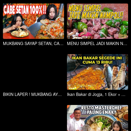
MUKBANG SAYAP SETAN, CABE RAWITNYA BIKIN KEJANG!!
MENU SIMPEL JADI MAKIN NAMPOL!! TERI CABE BENDOT ALA TETEH!!
BIKIN LAPER ! MUKBANG AYAM RUD4L + LALAPAN JENGKOL + DAUN KOPI + LAMPENI + SAMBEL, MELEDAK
Ikan Bakar di Jogja, 1 Ekor + Nasi Sambal Lalapan!